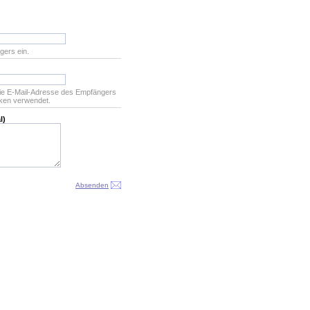
gers ein.
ie E-Mail-Adresse des Empfängers
ken verwendet.
l)
Absenden