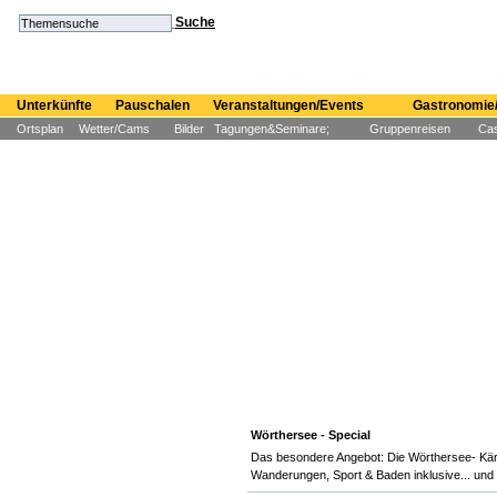
Suche
Unterkünfte
Pauschalen
Veranstaltungen/Events
Gastronomie/
Ortsplan
Wetter/Cams
Bilder
Tagungen&Seminare;
Gruppenreisen
Cas
Wörthersee - Special
Das besondere Angebot: Die Wörthersee- Kärn
Wanderungen, Sport & Baden inklusive... und 