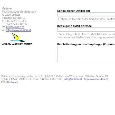
Veldener
Sende diesen Artikel an:
Tourismusgesellschaft mbH
A-9220 Velden,
Villacher Straße 19
Geben Sie hier die eMail Adresse des Empfän
T: +43-4274-2103-0
F: +43-4274-2103-50
Ihre eigene eMail Adresse
M:
info@velden.at
W:
http://www.velden.at
Zum Datenschutz: Ihre E-Mail-Adresse und d
werden ausschließlich zu Übertragungszwec
Ihre Mitteilung an den Empfänger (Optiona
Veldener Tourismusgesellschaft mbH | A-9220 Velden am Wörthersee | Villacher Straße 19
T: +43 / 4274 / 2103 / 0 | F: +43 / 4274 / 2103 / 50 |
info@velden.at
|
http://www.velden.at
concept
LEDL