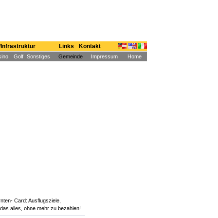
Infrastruktur
Links
Kontakt
ino
Golf
Sonstiges
Gemeinde
Impressum
Home
ten- Card: Ausflugsziele,
das alles, ohne mehr zu bezahlen!