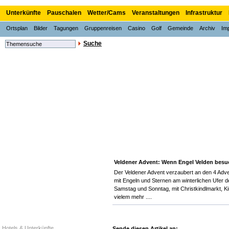
Unterkünfte
Pauschalen
Wetter/Cams
Veranstaltungen
Infrastruktur
Ortsplan
Bilder
Tagungen
Gruppenreisen
Casino
Golf
Gemeinde
Archiv
Im
Suche
Veldener Advent: Wenn Engel Velden bes
Der Veldener Advent verzaubert an den 4 Ad
mit Engeln und Sternen am winterlichen Ufer 
Samstag und Sonntag, mit Christkindlmarkt, 
vielem mehr ....
Hotels & Unterkünfte
Sende diesen Artikel an: