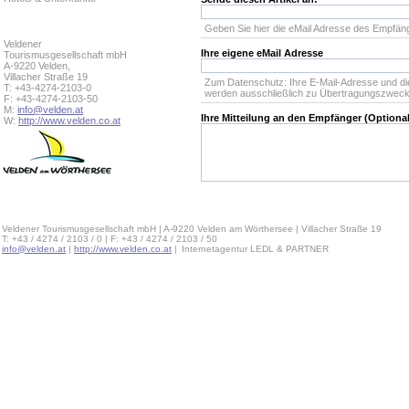
Geben Sie hier die eMail Adresse des Empfäng
Veldener
Ihre eigene eMail Adresse
Tourismusgesellschaft mbH
A-9220 Velden,
Villacher Straße 19
Zum Datenschutz: Ihre E-Mail-Adresse und d
T: +43-4274-2103-0
werden ausschließlich zu Übertragungszwec
F: +43-4274-2103-50
M:
info@velden.at
Ihre Mitteilung an den Empfänger (Optional
W:
http://www.velden.co.at
Veldener Tourismusgesellschaft mbH | A-9220 Velden am Wörthersee | Villacher Straße 19
T: +43 / 4274 / 2103 / 0 | F: +43 / 4274 / 2103 / 50
info@velden.at
|
http://www.velden.co.at
|
Internetagentur LEDL & PARTNER