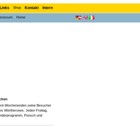
Links
Shop
Kontakt
Intern
pressum
Home
uchen
vent-Wochenenden seine Besucher
des Wörthersees. Jeden Freitag,
Kinderprogramm, Punsch und