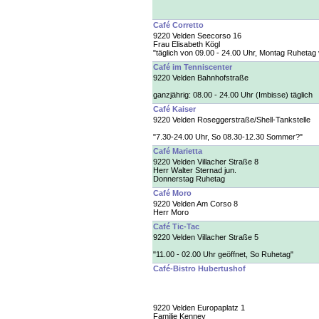
Café Corretto
9220 Velden Seecorso 16
Frau Elisabeth Kögl
"täglich von 09.00 - 24.00 Uhr, Montag Ruhetag
Café im Tenniscenter
9220 Velden Bahnhofstraße
ganzjährig: 08.00 - 24.00 Uhr (Imbisse) täglich
Café Kaiser
9220 Velden Roseggerstraße/Shell-Tankstelle
"7.30-24.00 Uhr, So 08.30-12.30 Sommer?"
Café Marietta
9220 Velden Villacher Straße 8
Herr Walter Sternad jun.
Donnerstag Ruhetag
Café Moro
9220 Velden Am Corso 8
Herr Moro
Café Tic-Tac
9220 Velden Villacher Straße 5
"11.00 - 02.00 Uhr geöffnet, So Ruhetag"
Café-Bistro Hubertushof
9220 Velden Europaplatz 1
Familie Kenney