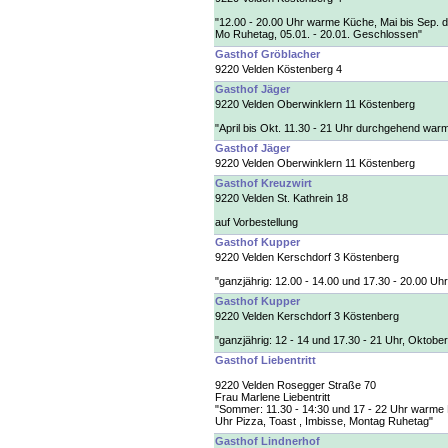
"12.00 - 20.00 Uhr warme Küche, Mai bis Sep. d
Mo Ruhetag, 05.01. - 20.01. Geschlossen"
Gasthof Gröblacher
9220 Velden Köstenberg 4
Gasthof Jäger
9220 Velden Oberwinklern 11 Köstenberg
"April bis Okt. 11.30 - 21 Uhr durchgehend war
Gasthof Jäger
9220 Velden Oberwinklern 11 Köstenberg
Gasthof Kreuzwirt
9220 Velden St. Kathrein 18
auf Vorbestellung
Gasthof Kupper
9220 Velden Kerschdorf 3 Köstenberg
"ganzjährig: 12.00 - 14.00 und 17.30 - 20.00 U
Gasthof Kupper
9220 Velden Kerschdorf 3 Köstenberg
"ganzjährig: 12 - 14 und 17.30 - 21 Uhr, Oktob
Gasthof Liebentritt
9220 Velden Rosegger Straße 70
Frau Marlene Liebentritt
"Sommer: 11.30 - 14:30 und 17 - 22 Uhr warme K
Uhr Pizza, Toast , Imbisse, Montag Ruhetag"
Gasthof Lindnerhof