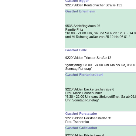
Gasthof Egger
9220 Velden Keutschacher Straße 131
Gasthof Erlenheim
9535 Schiefling Auen 26
Familie Fritz
"18.00 - 21.00 Uhr, Sa und So auch 12.00 - 14.0
und Mi Ruhetag außer von 25.12 bis 06.01."
Gasthof Falle
9220 Velden Triester Straße 12
"ganzjährig: 08.00 - 24.00 Uhr Mo bis Do, 08.00
Sonntag Ruhetag"
Gasthof Florianistüberl
9220 Velden Bäckerteichstraße 6
Frau Maria Pauschunder
"6.30 - 22.00 Uhr ganzjährig geöffnet, Sa ab 09.
Uhr, Sonntag Ruhetag"
Gasthof Forststube
9220 Velden Forstseestraße 31
Frau Tschernko
Gasthof Gröblacher
9220 Velden Köstenberg 4