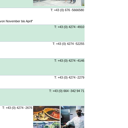
T: +43 (0) 676 -5666580
 von November bis April"
T: +43 (0) 4274 -4910
T: +43 (0) 4274 -52255
T: +43 (0) 4274 -4146
T: +43 (0) 4274 -2279
T: +43 (0) 664 -342 94 71
T: +43 (0) 4274 -2676