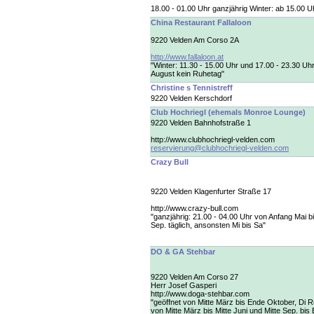
18.00 - 01.00 Uhr ganzjährig Winter: ab 15.00 U
China Restaurant Fallaloon
9220 Velden Am Corso 2A
http://www.fallaloon.at
"Winter: 11.30 - 15.00 Uhr und 17.00 - 23.30 Uh
August kein Ruhetag"
Christine s Tennistreff
9220 Velden Kerschdorf
Club Hochriegl (ehemals Monroe Lounge)
9220 Velden Bahnhofstraße 1
http://www.clubhochriegl-velden.com
reservierung@clubhochriegl-velden.com
Crazy Bull
9220 Velden Klagenfurter Straße 17
http://www.crazy-bull.com
"ganzjährig: 21.00 - 04.00 Uhr von Anfang Mai b
Sep. täglich, ansonsten Mi bis Sa"
DO & GA Stehbar
9220 Velden Am Corso 27
Herr Josef Gasperi
http://www.doga-stehbar.com
"geöffnet von Mitte März bis Ende Oktober, Di 
von Mitte März bis Mitte Juni und Mitte Sep. bis