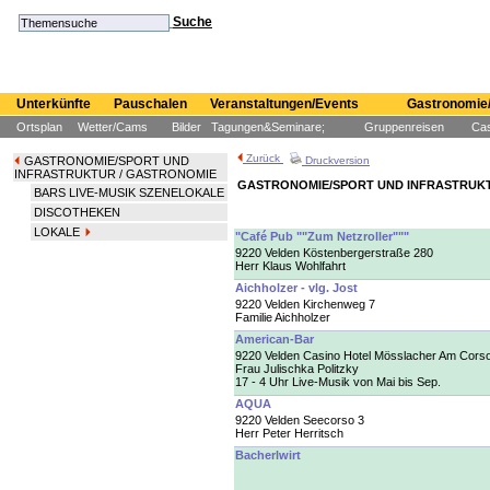
Suche
Unterkünfte
Pauschalen
Veranstaltungen/Events
Gastronomie/
Ortsplan
Wetter/Cams
Bilder
Tagungen&Seminare;
Gruppenreisen
Cas
Zurück
GASTRONOMIE/SPORT UND
Druckversion
INFRASTRUKTUR
/ GASTRONOMIE
GASTRONOMIE/SPORT UND INFRASTRUKT
BARS LIVE-MUSIK SZENELOKALE
DISCOTHEKEN
LOKALE
"Café Pub ""Zum Netzroller"""
9220 Velden Köstenbergerstraße 280
Herr Klaus Wohlfahrt
Aichholzer - vlg. Jost
9220 Velden Kirchenweg 7
Familie Aichholzer
American-Bar
9220 Velden Casino Hotel Mösslacher Am Cors
Frau Julischka Politzky
17 - 4 Uhr Live-Musik von Mai bis Sep.
AQUA
9220 Velden Seecorso 3
Herr Peter Herritsch
Bacherlwirt