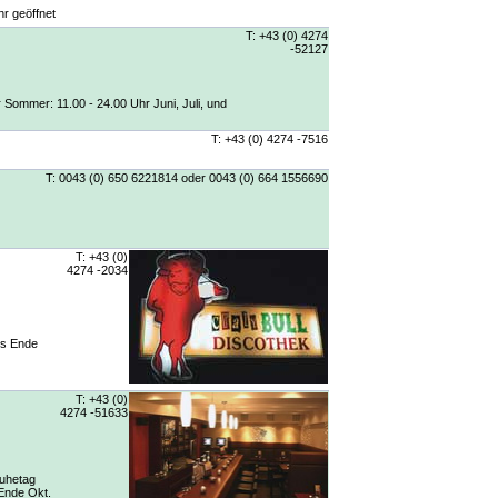
hr geöffnet
T: +43 (0) 4274
-52127
r Sommer: 11.00 - 24.00 Uhr Juni, Juli, und
T: +43 (0) 4274 -7516
T: 0043 (0) 650 6221814 oder 0043 (0) 664 1556690
T: +43 (0)
4274 -2034
is Ende
T: +43 (0)
4274 -51633
Ruhetag
 Ende Okt.