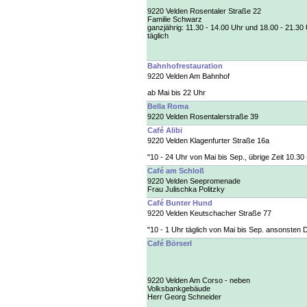
9220 Velden Rosentaler Straße 22
Familie Schwarz
ganzjährig: 11.30 - 14.00 Uhr und 18.00 - 21.30
täglich
Bahnhofrestauration
9220 Velden Am Bahnhof
ab Mai bis 22 Uhr
Bella Roma
9220 Velden Rosentalerstraße 39
Café Alibi
9220 Velden Klagenfurter Straße 16a
"10 - 24 Uhr von Mai bis Sep., übrige Zeit 10.30
Café am Schloß
9220 Velden Seepromenade
Frau Julischka Politzky
Café Bunter Hund
9220 Velden Keutschacher Straße 77
"10 - 1 Uhr täglich von Mai bis Sep. ansonsten 
Café Börserl
9220 Velden Am Corso - neben
Volksbankgebäude
Herr Georg Schneider