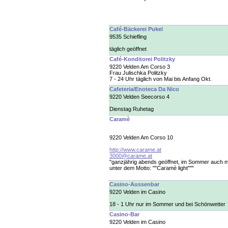
Café-Bäckerei Pukel
9535 Schiefling
täglich geöffnet
Café-Konditorei Politzky
9220 Velden Am Corso 3
Frau Julischka Politzky
7 - 24 Uhr täglich von Mai bis Anfang Okt.
Cafeteria/Enoteca Da Nico
9220 Velden Seecorso 4
Dienstag Ruhetag
Caramè
9220 Velden Am Corso 10
http://www.carame.at
3000@carame.at
"ganzjährig abends geöffnet, im Sommer auch m
unter dem Motto: ""Caramè light"""
Casino-Aussenbar
9220 Velden im Casino
18 - 1 Uhr nur im Sommer und bei Schönwetter
Casino-Bar
9220 Velden im Casino