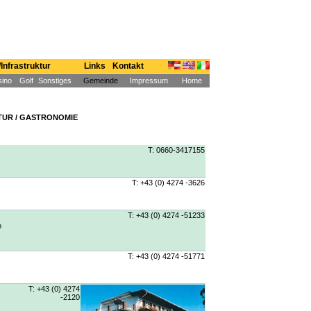
Infrastruktur
Links
Kontakt
ino
Golf
Sonstiges
Gemeinde
Impressum
Home
UR / GASTRONOMIE
T: 0660-3417155
T: +43 (0) 4274 -3626
T: +43 (0) 4274 -51233
o
T: +43 (0) 4274 -51771
T: +43 (0) 4274
-2120