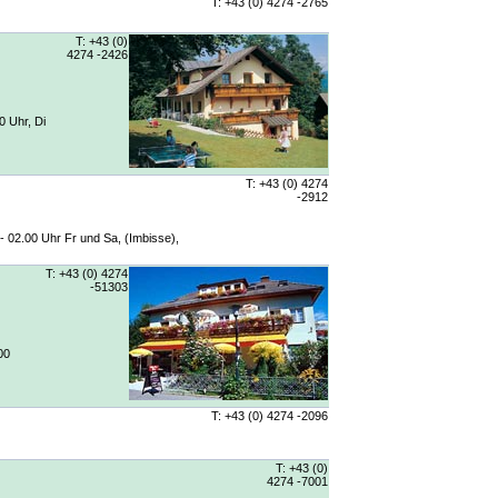
T: +43 (0) 4274 -2765
T: +43 (0)
4274 -2426
0 Uhr, Di
T: +43 (0) 4274
-2912
 - 02.00 Uhr Fr und Sa, (Imbisse),
T: +43 (0) 4274
-51303
00
T: +43 (0) 4274 -2096
T: +43 (0)
4274 -7001