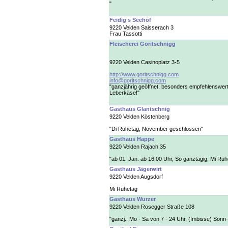
"
Feidig s Seehof
9220 Velden Saisserach 3
Frau Tassotti
Fleischerei Goritschnigg
9220 Velden Casinoplatz 3-5
http://www.goritschnigg.com
info@goritschnigg.com
"ganzjährig geöffnet, besonders empfehlenswert
Leberkäse!"
Gasthaus Glantschnig
9220 Velden Köstenberg
"Di Ruhetag, November geschlossen"
Gasthaus Happe
9220 Velden Rajach 35
"ab 01. Jan. ab 16.00 Uhr, So ganztägig, Mi Ruh
Gasthaus Jägerwirt
9220 Velden Augsdorf
Mi Ruhetag
Gasthaus Wurzer
9220 Velden Rosegger Straße 108
"ganzj.: Mo - Sa von 7 - 24 Uhr, (Imbisse) Sonn