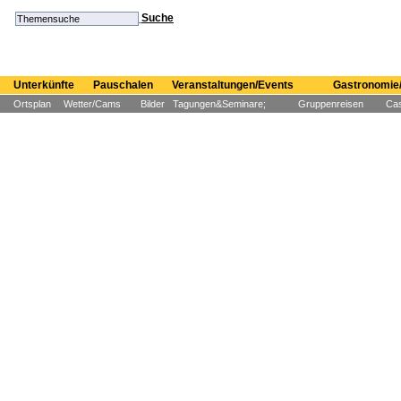
Suche
Unterkünfte
Pauschalen
Veranstaltungen/Events
Gastronomie/
Ortsplan
Wetter/Cams
Bilder
Tagungen&Seminare;
Gruppenreisen
Cas