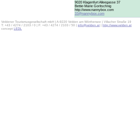
9020 Klagenfurt Alleegasse 37
Bettie-Marie Goritschnig
http://www.nannybox.com
33@nannybox.com
Veldener Tourismusgesellschaft mbH | A-9220 Velden am Wörthersee | Villacher Straße 19
T: +43 / 4274 / 2103 / 0 | F: +43 / 4274 / 2103 / 50 |
info@velden.at
|
http://www.velden.at
concept
LEDL