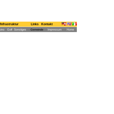
Infrastruktur
Links
Kontakt
ino
Golf
Sonstiges
Gemeinde
Impressum
Home