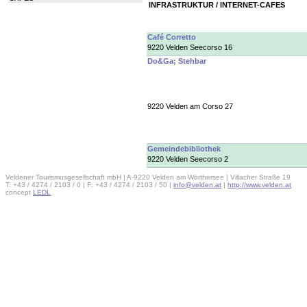
INFRASTRUKTUR / INTERNET-CAFES
Café Corretto
9220 Velden Seecorso 16
Do&Ga; Stehbar
9220 Velden am Corso 27
Gemeindebibliothek
9220 Velden Seecorso 2
Veldener Tourismusgesellschaft mbH | A-9220 Velden am Wörthersee | Villacher Straße 19
T: +43 / 4274 / 2103 / 0 | F: +43 / 4274 / 2103 / 50 |
info@velden.at
|
http://www.velden.at
concept
LEDL