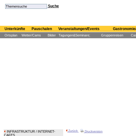
Suche
Unterkünfte
Pauschalen
Veranstaltungen/Events
Gastronomie/
Ortsplan
Wetter/Cams
Bilder
Tagungen&Seminare;
Gruppenreisen
Cas
Zurück
INFRASTRUKTUR
/ INTERNET-
Druckversion
CAFES