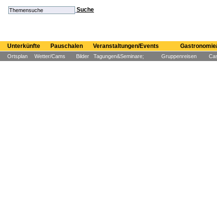
Suche
Unterkünfte
Pauschalen
Veranstaltungen/Events
Gastronomie/
Ortsplan
Wetter/Cams
Bilder
Tagungen&Seminare;
Gruppenreisen
Cas