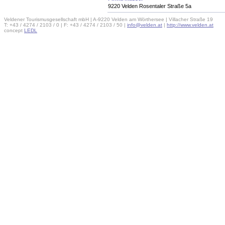
9220 Velden Rosentaler Straße 5a
Veldener Tourismusgesellschaft mbH | A-9220 Velden am Wörthersee | Villacher Straße 19
T: +43 / 4274 / 2103 / 0 | F: +43 / 4274 / 2103 / 50 |
info@velden.at
|
http://www.velden.at
concept
LEDL