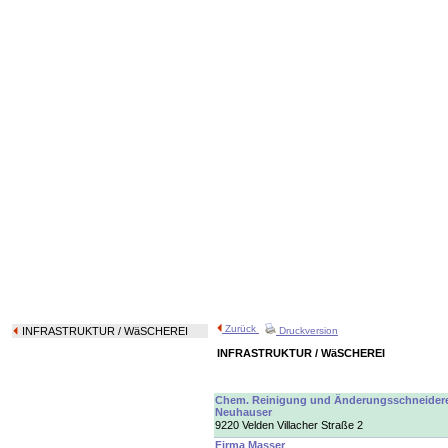
Zurück
INFRASTRUKTUR
/ WäSCHEREI
Druckversion
INFRASTRUKTUR / WäSCHEREI
Chem. Reinigung und Änderungsschneider
Neuhauser
9220 Velden Villacher Straße 2
Firma Masser