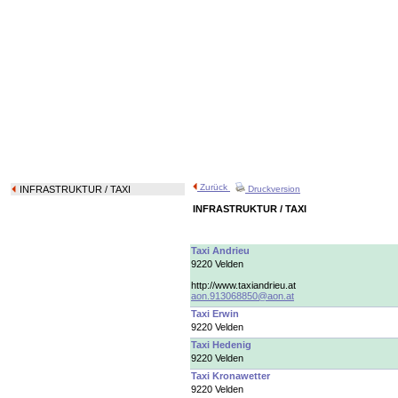
Zurück
INFRASTRUKTUR
/ TAXI
Druckversion
INFRASTRUKTUR / TAXI
Taxi Andrieu
9220 Velden
http://www.taxiandrieu.at
aon.913068850@aon.at
Taxi Erwin
9220 Velden
Taxi Hedenig
9220 Velden
Taxi Kronawetter
9220 Velden