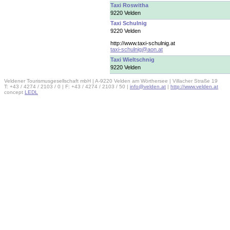
Taxi Roswitha
9220 Velden
Taxi Schulnig
9220 Velden
http://www.taxi-schulnig.at
taxi-schulnig@aon.at
Taxi Wieltschnig
9220 Velden
Veldener Tourismusgesellschaft mbH | A-9220 Velden am Wörthersee | Villacher Straße 19
T: +43 / 4274 / 2103 / 0 | F: +43 / 4274 / 2103 / 50 |
info@velden.at
|
http://www.velden.at
concept
LEDL