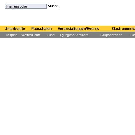
Suche
Unterkünfte
Pauschalen
Veranstaltungen/Events
Gastronomie/
Ortsplan
Wetter/Cams
Bilder
Tagungen&Seminare;
Gruppenreisen
Cas