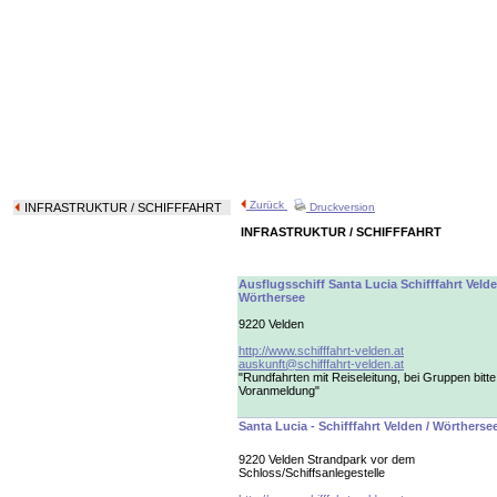
Zurück
INFRASTRUKTUR
/ SCHIFFFAHRT
Druckversion
INFRASTRUKTUR / SCHIFFFAHRT
Ausflugsschiff Santa Lucia Schifffahrt Velde
Wörthersee
9220 Velden
http://www.schifffahrt-velden.at
auskunft@schifffahrt-velden.at
"Rundfahrten mit Reiseleitung, bei Gruppen bitte
Voranmeldung"
Santa Lucia - Schifffahrt Velden / Wörtherse
9220 Velden Strandpark vor dem
Schloss/Schiffsanlegestelle