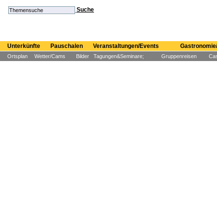
Suche
Unterkünfte
Pauschalen
Veranstaltungen/Events
Gastronomie/
Ortsplan
Wetter/Cams
Bilder
Tagungen&Seminare;
Gruppenreisen
Cas