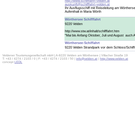
http://www.schifffahrt-velden.at
auskunft@schifffahrt-velden.at
Ihr Ausflugsschiff mit Reiseleitung am Wörthers
Aufenthalt in Maria Wörth
Wörthersee Schifffahrt
9220 Velden
http://www.stw.at/inhalt/schifffahrt.htm
"Mai bis Anfang Oktober, Juli und August  auch
Wörthersee-Schiffahrt
9220 Velden Strandpark vor dem Schloss/Schiff
Veldener Tourismusgesellschaft mbH | A-9220 Velden am Wörthersee | Villacher Straße 19
T: +43 / 4274 / 2103 / 0 | F: +43 / 4274 / 2103 / 50 |
info@velden.at
|
http://www.velden.at
concept
LEDL