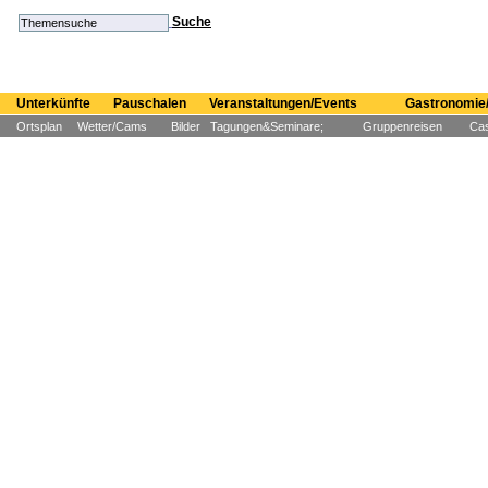
Suche
Unterkünfte
Pauschalen
Veranstaltungen/Events
Gastronomie/
Ortsplan
Wetter/Cams
Bilder
Tagungen&Seminare;
Gruppenreisen
Cas