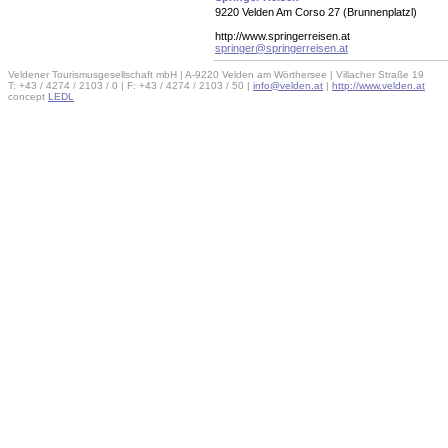
9220 Velden Am Corso 27 (Brunnenplatzl)
http://www.springerreisen.at
springer@springerreisen.at
Veldener Tourismusgesellschaft mbH | A-9220 Velden am Wörthersee | Villacher Straße 19
T: +43 / 4274 / 2103 / 0 | F: +43 / 4274 / 2103 / 50 |
info@velden.at
|
http://www.velden.at
concept
LEDL