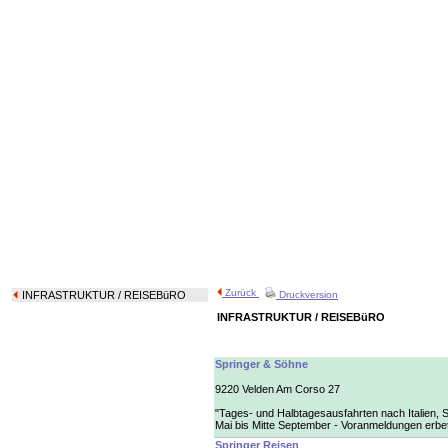
Zurück
INFRASTRUKTUR
/ REISEBüRO
Druckversion
INFRASTRUKTUR / REISEBüRO
Springer & Söhne
9220 Velden Am Corso 27
"Tages- und Halbtagesausfahrten nach Italien, S
Mai bis Mitte September - Voranmeldungen erbe
Springer Reisen