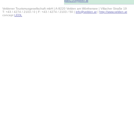
pa9220@post.at
Veldener Tourismusgesellschaft mbH | A-9220 Velden am Wörthersee | Villacher Straße 19
T: +43 / 4274 / 2103 / 0 | F: +43 / 4274 / 2103 / 50 |
info@velden.at
|
http://www.velden.at
concept
LEDL