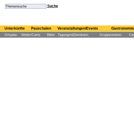
Suche
Unterkünfte
Pauschalen
Veranstaltungen/Events
Gastronomie/
Ortsplan
Wetter/Cams
Bilder
Tagungen&Seminare;
Gruppenreisen
Cas