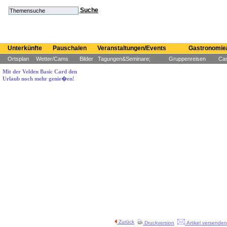
Suche
Unterkünfte
Pauschalen
Veranstaltungen/Events
Gastronomie/
Ortsplan
Wetter/Cams
Bilder
Tagungen&Seminare;
Gruppenreisen
Cas
Mit der Velden Basic Card den
Urlaub noch mehr genie�en!
Zurück
Druckversion
Artikel versenden