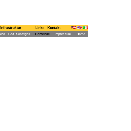
Infrastruktur
Links
Kontakt
ino
Golf
Sonstiges
Gemeinde
Impressum
Home