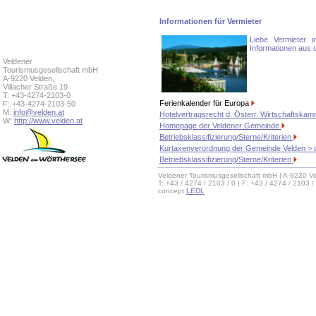
Informationen für Vermieter
Liebe Vermieter i
Informationen aus
Veldener
Tourismusgesellschaft mbH
A-9220 Velden,
Villacher Straße 19
T: +43-4274-2103-0
Ferienkalender für Europa
F: +43-4274-2103-50
M:
info@velden.at
Hotelvertragsrecht d. Österr. Wirtschaftska
W:
http://www.velden.at
Homepage der Veldener Gemeinde
Betriebsklassifizierung/Sterne/Kriterien
Kurtaxenverordnung der Gemeinde Velden > 
Betriebsklassifizierung/Sterne/Kriterien
Veldener Tourismusgesellschaft mbH | A-9220 Ve
T: +43 / 4274 / 2103 / 0 | F: +43 / 4274 / 2103 /
concept
LEDL