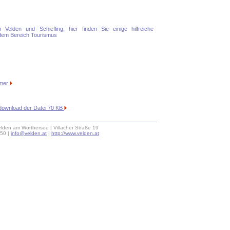
n Velden und Schiefling, hier finden Sie einige hilfreiche
 dem Bereich Tourismus
mmer
download der Datei 70 KB
lden am Wörthersee | Villacher Straße 19
 50 |
info@velden.at
|
http://www.velden.at