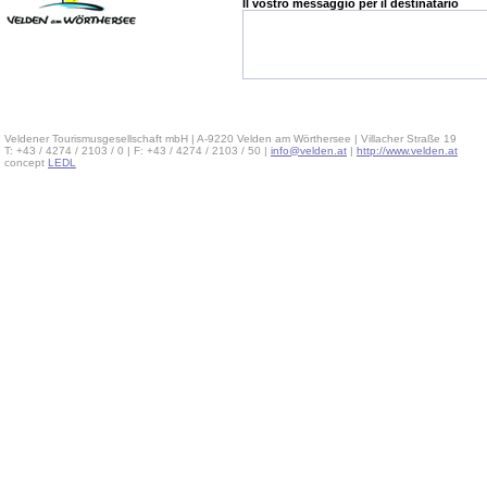
Il vostro messaggio per il destinatario
Veldener Tourismusgesellschaft mbH | A-9220 Velden am Wörthersee | Villacher Straße 19
T: +43 / 4274 / 2103 / 0 | F: +43 / 4274 / 2103 / 50 |
info@velden.at
|
http://www.velden.at
concept
LEDL