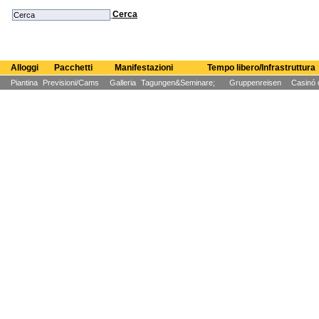
Cerca
Alloggi
Pacchetti
Manifestazioni
Tempo libero/Infrastruttura
Piantina
Previsioni/Cams
Galleria
Tagungen&Seminare;
Gruppenreisen
Casinó 