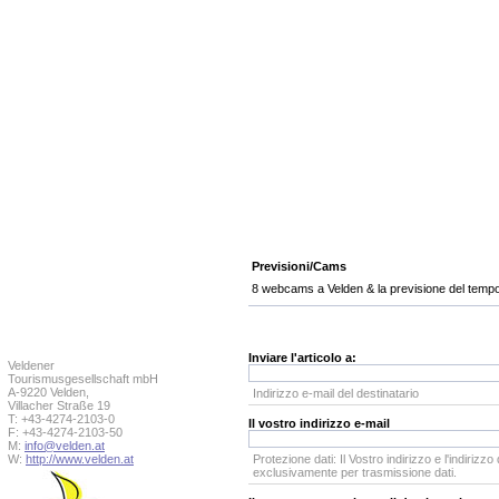
Previsioni/Cams
8 webcams a Velden & la previsione del tempo
Inviare l'articolo a:
Veldener
Tourismusgesellschaft mbH
A-9220 Velden,
Indirizzo e-mail del destinatario
Villacher Straße 19
T: +43-4274-2103-0
Il vostro indirizzo e-mail
F: +43-4274-2103-50
M:
info@velden.at
W:
http://www.velden.at
Protezione dati: Il Vostro indirizzo e l'indirizz
exclusivamente per trasmissione dati.