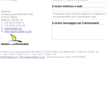
Il vostro indirizzo e-mail
Veldener
Protezione dati: Il Vostro indirizzo e l'indirizzo
Tourismusgesellschaft mbH
exclusivamente per trasmissione dati.
A-9220 Velden,
Villacher Straße 19
T: +43-4274-2103-0
Il vostro messaggio per il destinatario
F: +43-4274-2103-50
M:
info@velden.at
W:
http://www.velden.co.at
Veldener Tourismusgesellschaft mbH | A-9220 Velden am Wörthersee | Villacher Straße 19
T: +43 / 4274 / 2103 / 0 | F: +43 / 4274 / 2103 / 50
info@velden.at
|
http://www.velden.co.at
|
Internetagentur LEDL & PARTNER