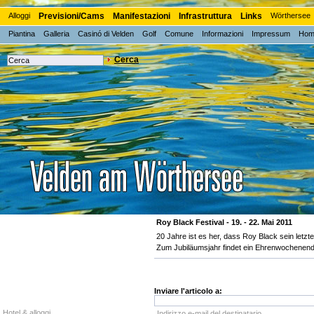
Alloggi
Previsioni/Cams
Manifestazioni
Infrastruttura
Links
Wörthersee
Piantina
Galleria
Casinó di Velden
Golf
Comune
Informazioni
Impressum
Hom
Cerca
Roy Black Festival - 19. - 22. Mai 2011
20 Jahre ist es her, dass Roy Black sein letzt
Zum Jubiläumsjahr findet ein Ehrenwochenende
Inviare l'articolo a:
Hotel & alloggi
Indirizzo e-mail del destinatario