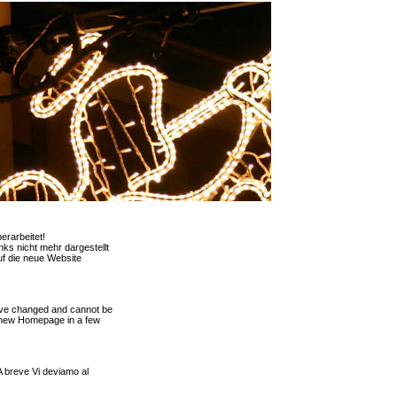
rarbeitet!
ks nicht mehr dargestellt
f die neue Website
ave changed and cannot be
r new Homepage in a few
 A breve Vi deviamo al