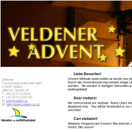
Liebe Besucher!
Unsere Website www.velden.at wurde neu übe
Veldener
Durch die Umstrukturierung können einige Lin
Tourismusgesellschaft mbH
werden - Sie werden in wenigen Sekunden au
A-9220 Velden,
weitergeleitet!
Villacher Straße 19
T: +43-4274-2103-0
F: +43-4274-2103-50
Dear visitors!
M:
info@velden.at
We restructured our website. Some Links h
W:
http://www.velden.co.at
displayed now - You will be forwarded to ou
seconds!
Cari visitatori!
Abbiamo riorganizzato il nostro Sito internet.
nostro Sito nuovo!